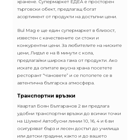
хранене. Супермаркет ЕДЕА е просторен
търговски обект, предлагащ богат
асортимент от продукти на достъпни цени.
Bul Mag е ще един супермаркет в близост,
известен с качествените си стоки и
конкурентни цени. За любителите на ниските
цени, Лидъл е на 8 минути с кола,
предлагайки широка гама от продукти. Ако
искате да опитате вкусна храна посетете
ресторант “Чановете” и се потопете се в
автентична българска атмосфера.
Транспортни връзки
Квартал Боян Българанов 2 ви предлага
удобни транспортни връзки до всички точки
на Шумен! Автобусни линии 10, 16, 4 и 6 ви
осигуряват бърз и лесен достъп до училища
или детски градини, както и до вашето