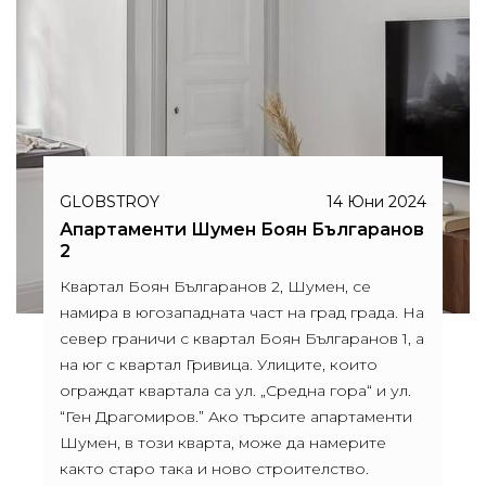
GLOBSTROY
14 Юни 2024
Апартаменти Шумен Боян Българанов
2
Квартал Боян Българанов 2, Шумен, се
намира в югозападната част на град града. На
север граничи с квартал Боян Българанов 1, а
на юг с квартал Гривица. Улиците, които
ограждат квартала са ул. „Средна гора“ и ул.
“Ген Драгомиров.” Ако търсите апартаменти
Шумен, в този кварта, може да намерите
както старо така и ново строителство.