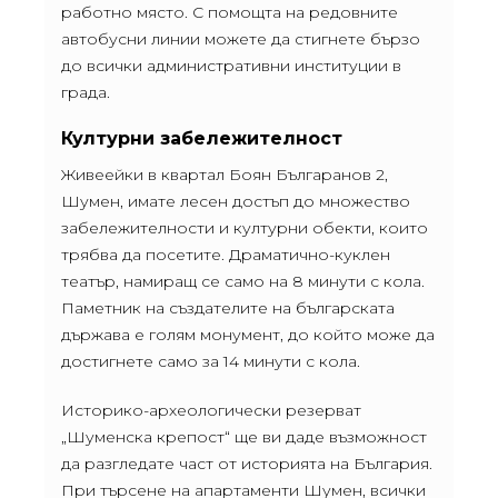
работно място. С помощта на редовните
автобусни линии можете да стигнете бързо
до всички административни институции в
града.
Културни забележителност
Живеейки в квартал Боян Българанов 2,
Шумен, имате лесен достъп до множество
забележителности и културни обекти, които
трябва да посетите. Драматично-куклен
театър, намиращ се само на 8 минути с кола.
Паметник на създателите на българската
държава е голям монумент, до който може да
достигнете само за 14 минути с кола.
Историко-археологически резерват
„Шуменска крепост“ ще ви даде възможност
да разгледате част от историята на България.
При търсене на апартаменти Шумен, всички