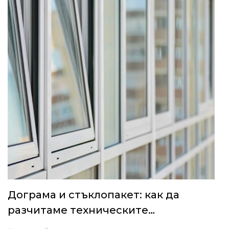
Дограма и стъклопакет: как да
разчитаме техническите
показатели при избор на ново