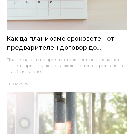
Как да планираме сроковете – от
предварителен договор до
нанасяне в новия апартамент
Подписването на предварителен договор е важен
момент при покупката на жилище ново строителство,
но обикновено…
21 юли 2026