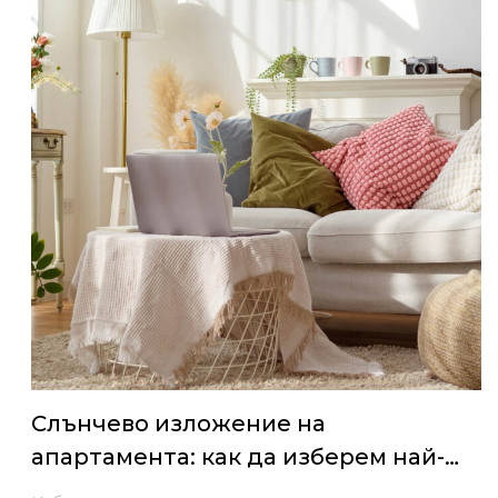
Слънчево изложение на
апартамента: как да изберем най-
добрата посока според начина на