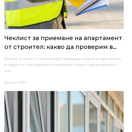
Чеклист за приемане на апартамент
от строител: какво да проверим в
деня на предаване
Денят, в който строителят предава новия апартамент,
е един от най-важните моменти след подписването
на…
30 юли 2026