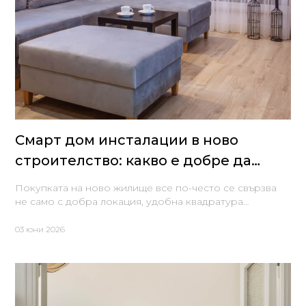
Смарт дом инсталации в ново
строителство: какво е добре да
предвидим още на проект
Покупката на ново жилище все по-често се свързва
не само с добра локация, удобна квадратура…
03 юни 2026