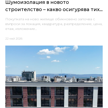
Шумоизолация в новото
строителство – какво осигурява тих
и спокоен дом
Покупката на ново жилище обикновено започва с
въпроси за локация, квадратура, разпределение, цена,
етаж, изложение…
22 май 2026