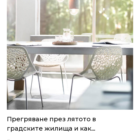
Прегряване през лятото в
градските жилища и как
съвременното строителство го