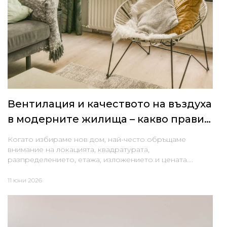
Вентилация и качеството на въздуха
в модерните жилища – какво прави
една сграда „здравословна“
Когато избираме нов дом, най-често обръщаме
внимание на локацията, квадратурата,
разпределението, етажа, изложението и цената….
11 юни 2026