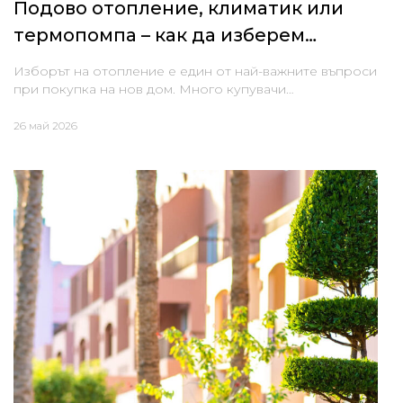
Подово отопление, климатик или
термопомпа – как да изберем
отопление за нов дом
Изборът на отопление е един от най-важните въпроси
при покупка на нов дом. Много купувачи…
26 май 2026