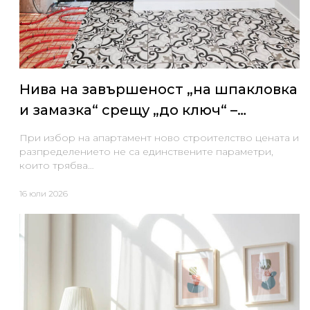
Нива на завършеност „на шпакловка
и замазка“ срещу „до ключ“ –
плюсове и минуси за купувача
При избор на апартамент ново строителство цената и
разпределението не са единствените параметри,
които трябва…
16 юли 2026