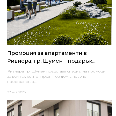
Промоция за апартаменти в
Ривиера, гр. Шумен – подарък
паркомясто или климатици
Ривиера, гр. Шумен представя специална промоция
за всички, които търсят нов дом с повече
пространство,…
27 май 2026