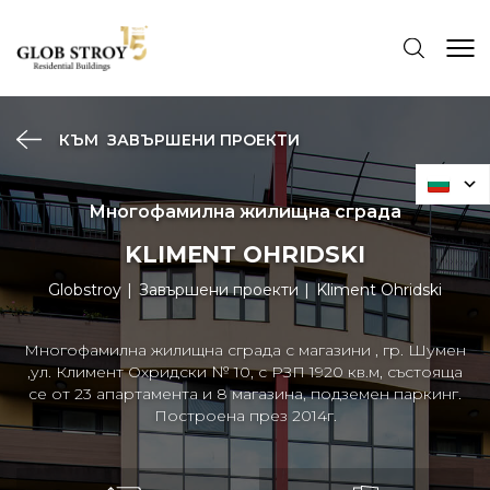
КЪМ
ЗАВЪРШЕНИ ПРОЕКТИ
Многофамилна жилищна сграда
KLIMENT OHRIDSKI
Globstroy
Завършени проекти
Kliment Ohridski
Многофамилна жилищна сграда с магазини , гр. Шумен
,ул. Климент Охридски № 10, с РЗП 1920 кв.м, състояща
се от 23 апартамента и 8 магазина, подземен паркинг.
Построена през 2014г.