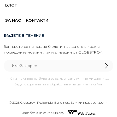
БЛОГ
ЗА НАС
КОНТАКТИ
БЪДЕТЕ В ТЕЧЕНИЕ
Запишете се на нашия бюлетин, за да сте в крак с
последните новини и актуализации от
GLOBSTROY.
* С натискането на бутона се съгласявам личните ми данни да
бъдат съхранявани и обработвани за целите на сайта.
© 2026 Globstroy | Residential Buildings.. Всички права запазени.
Изработка на сайт & SEO by