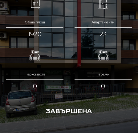
Обща площ
Апартаменти
1920
23
Паркоместа
Гаражи
0
0
ЗАВЪРШЕНА