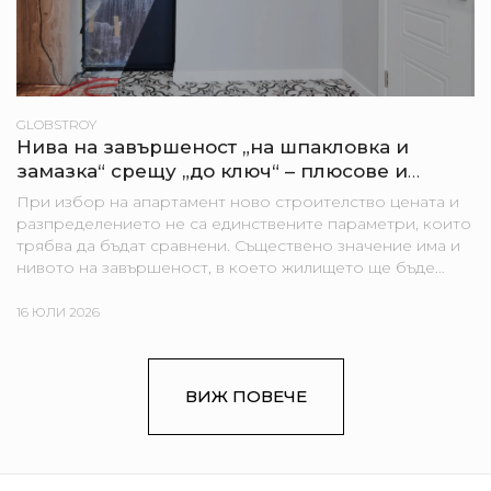
GLOBSTROY
Нива на завършеност „на шпакловка и
замазка“ срещу „до ключ“ – плюсове и
минуси за купувача
При избор на апартамент ново строителство цената и
разпределението не са единствените параметри, които
трябва да бъдат сравнени. Съществено значение има и
нивото на завършеност, в което жилището ще бъде
предадено. В едни проекти апартаментите се
предлагат „на...
16 ЮЛИ 2026
ВИЖ ПОВЕЧЕ