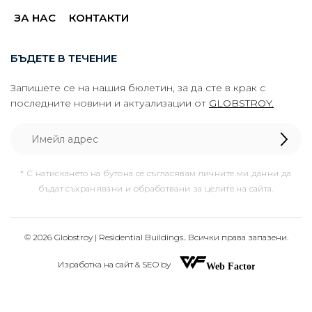
ЗА НАС
КОНТАКТИ
БЪДЕТЕ В ТЕЧЕНИЕ
Запишете се на нашия бюлетин, за да сте в крак с
последните новини и актуализации от
GLOBSTROY.
* С натискането на бутона се съгласявам личните ми данни да
бъдат съхранявани и обработвани за целите на сайта.
© 2026 Globstroy | Residential Buildings.. Всички права запазени.
Изработка на сайт & SEO by