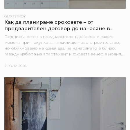
GLOBSTROY
Как да планираме сроковете – от
предварителен договор до нанасяне в
новия апартамент
Подписването на предварителен договор е важен
момент при покупката на жилище ново строителство,
но обикновено не означава, че нанасянето е близо.
Между избора на апартамент и първата вечер в новия
дом могат да стоят строителни етапи, банкови
процедури,...
21 ЮЛИ 2026