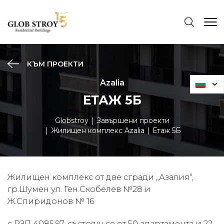
КЪМ ПРОЕКТИ
Azalia
ЕТАЖ 5Б
Globstroy
Завършени проекти
Жилищен комплекс Azalia
Етаж 5Б
Жилищен комплекс от две сгради „Азалия“,
гр.Шумен ул. Ген.Скобелев №28 и
Ж.Спиридонов № 16
с РЗП 4085,97, състоящ се от 50 апартамента и 22