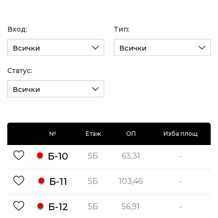
Вход:
Тип:
Всички
Всички
Статус:
Всички
№
Етаж
ОП
Изба площ
Б-10
5Б
63,31
-
Б-11
5Б
103,46
-
Б-12
5Б
56,91
-