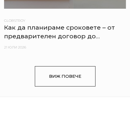
GLOBSTROY
Как да планираме сроковете – от
предварителен договор до
нанасяне в новия апартамент
21 ЮЛИ 2026
ВИЖ ПОВЕЧЕ