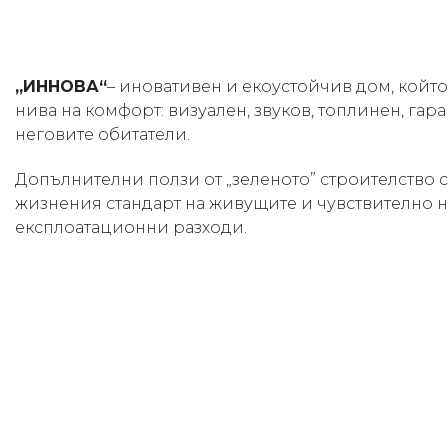
„ИННОВА“
– иновативен и екоустойчив дом, койт
нива на комфорт: визуален, звуков, топлинен, гар
неговите обитатели.
Допълнителни ползи от „зеленото” строителство 
жизнения стандарт на живущите и чувствително 
експлоатационни разходи.