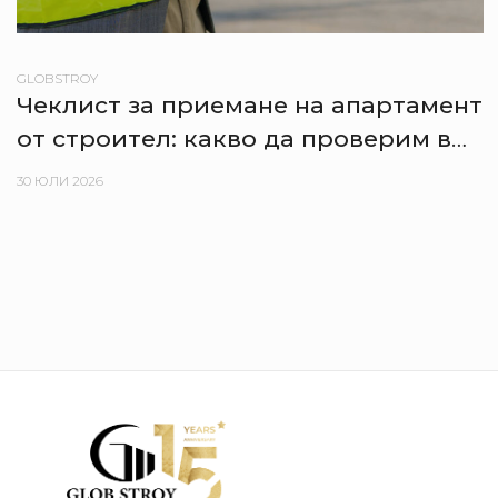
GLOBSTROY
Чеклист за приемане на апартамент
от строител: какво да проверим в
деня на предаване
30 ЮЛИ 2026