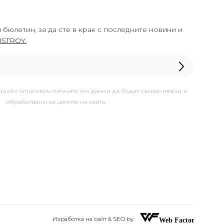
 бюлетин, за да сте в крак с последните новини и
STROY.
она се съгласявам личните ми данни да бъдат съхранявани и
обработвани за целите на сайта.
Изработка на сайт & SEO by