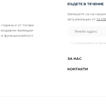
БЪДЕТЕ В ТЕЧЕНИЕ
Запишете се на нашия
актуализации от
GLOB
година и от тогава
да модерни жилищни
о и функционалност.
* С натискането на бут
ЗА НАС
КОНТАКТИ