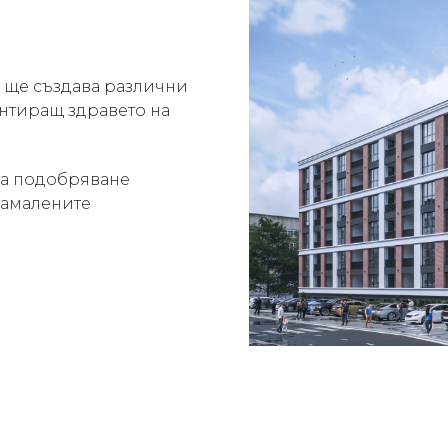
о ще създава различни
антиращ здравето на
са подобряване
намалените