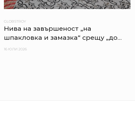
GLOBSTROY
Нива на завършеност „на
шпакловка и замазка“ срещу „до
ключ“ – плюсове и минуси за
16 ЮЛИ 2026
купувача