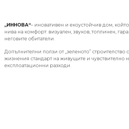
„ИННОВА“
– иновативен и екоустойчив дом, койт
нива на комфорт: визуален, звуков, топлинен, гар
неговите обитатели.
Допълнителни ползи от „зеленото” строителство 
жизнения стандарт на живущите и чувствително 
експлоатационни разходи.