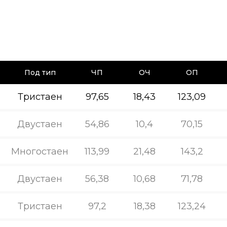
Под тип
ЧП
ОЧ
ОП
Тристаен
97,65
18,43
123,09
Двустаен
54,86
10,4
70,15
Многостаен
113,99
21,48
143,2
Двустаен
56,38
10,68
71,78
Тристаен
97,2
18,38
123,24