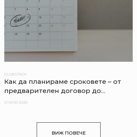
GLOBSTROY
Как да планираме сроковете – от
предварителен договор до
нанасяне в новия апартамент
21 ЮЛИ 2026
ВИЖ ПОВЕЧЕ