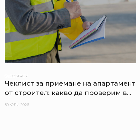
GLOBSTROY
Чеклист за приемане на апартамент
от строител: какво да проверим в
деня на предаване
30 ЮЛИ 2026