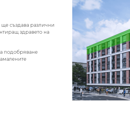
о ще създава различни
антиращ здравето на
са подобряване
намалените