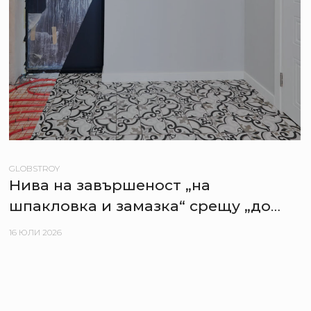
GLOBSTROY
Нива на завършеност „на
шпакловка и замазка“ срещу „до
ключ“ – плюсове и минуси за
16 ЮЛИ 2026
купувача