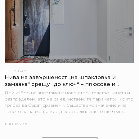
GLOBSTROY
Нива на завършеност „на шпакловка и
замазка“ срещу „до ключ“ – плюсове и
минуси за купувача
При избор на апартамент ново строителство цената и
разпределението не са единствените параметри, които
трябва да бъдат сравнени. Съществено значение има и
нивото на завършеност, в което жилището ще бъде
предадено. В едни проекти апартаментите се
предлагат „на...
16 ЮЛИ 2026