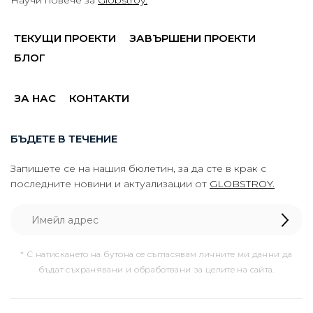
Научи повече за
Globstroy.
ТЕКУЩИ ПРОЕКТИ
ЗАВЪРШЕНИ ПРОЕКТИ
БЛОГ
ЗА НАС
КОНТАКТИ
БЪДЕТЕ В ТЕЧЕНИЕ
Запишете се на нашия бюлетин, за да сте в крак с
последните новини и актуализации от
GLOBSTROY.
* С натискането на бутона се съгласявам личните ми данни да
бъдат съхранявани и обработвани за целите на сайта.