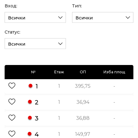
Вход:
Тип:
Всички
Всички
Статус:
Всички
№
Етаж
ОП
Изба площ
1
1
395,75
-
2
1
36,94
-
3
1
36,88
-
4
1
149,97
-