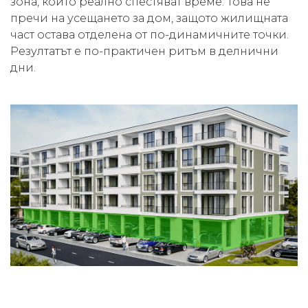
зона, които реално спестяват време. Това не
пречи на усещането за дом, защото жилищната
част остава отделена от по-динамичните точки.
Резултатът е по-практичен ритъм в делнични
дни.