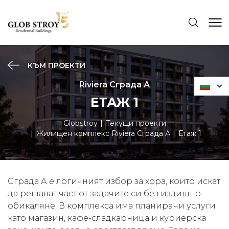
КЪМ ПРОЕКТИ
Riviera Сграда А
ЕТАЖ 1
Globstroy
Текущи проекти
Жилищен комплекс Riviera Сграда А
Етаж 1
Сграда А е логичният избор за хора, които искат
да решават част от задачите си без излишно
обикаляне. В комплекса има планирани услуги
като магазин, кафе-сладкарница и куриерска