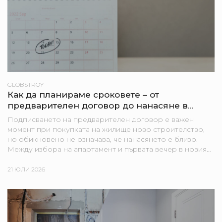
GLOBSTROY
Как да планираме сроковете – от
предварителен договор до нанасяне в
новия апартамент
Подписването на предварителен договор е важен
момент при покупката на жилище ново строителство,
но обикновено не означава, че нанасянето е близо.
Между избора на апартамент и първата вечер в новия
дом могат да стоят строителни етапи, банкови
процедури,...
21 ЮЛИ 2026