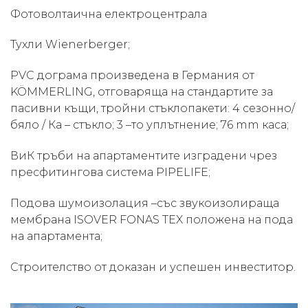
Фотоволтаична електроцентрала
Тухли Wienerberger;
PVC дограма произведена в Германия от
KÖMMERLING, отговаряща на стандартите за
пасивни къщи, тройни стъклопакети: 4 сезонно/
бяло / Ка – стъкло; 3 –то уплътнение; 76 mm каса;
ВиК тръби на апартаментите изградени чрез
пресфитингова система PIPELIFE;
Подова шумоизолация –със звукоизолираща
мембрана ISOVER FONAS TEX положена на пода
на апартамента;
Строителство от доказан и успешен инвеститор.