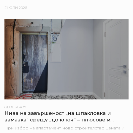
дом могат да стоят строителни етапи, банкови
процедури,...
21 ЮЛИ 2026
GLOBSTROY
Нива на завършеност „на шпакловка и
замазка“ срещу „до ключ“ – плюсове и
минуси за купувача
При избор на апартамент ново строителство цената и