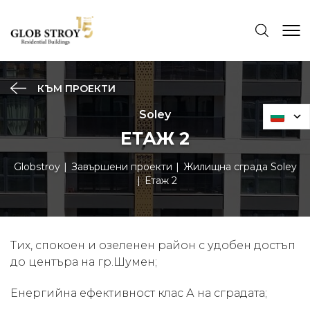
КЪМ ПРОЕКТИ
Soley
ЕТАЖ 2
Globstroy
Завършени проекти
Жилищна сграда Soley
Етаж 2
Тих, спокоен и озеленен район с удобен достъп
до центъра на гр.Шумен;
Енергийна ефективност клас А на сградата;