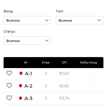
Вход:
Тип:
Всички
Всички
Статус:
Всички
№
Етаж
ОП
Изба площ
А-1
2
90,63
-
А-2
2
62,62
-
А-3
2
93,74
-