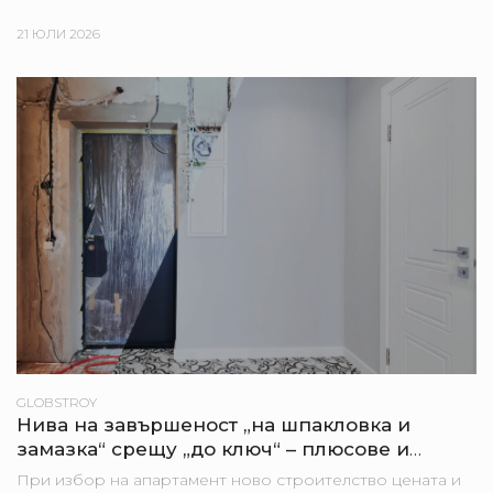
дом могат да стоят строителни етапи, банкови
процедури,...
21 ЮЛИ 2026
GLOBSTROY
Нива на завършеност „на шпакловка и
замазка“ срещу „до ключ“ – плюсове и
минуси за купувача
При избор на апартамент ново строителство цената и