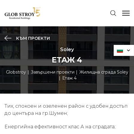
КЪМ ПРОЕКТИ
Soley
ЕТАЖ 4
Globstroy
Завършени проекти
Жилищна сграда Soley
Етаж 4
Тих, спокоен и озеленен район с удобен достъп
до центъра на гр.Шумен;
Енергийна ефективност клас А на сградата;