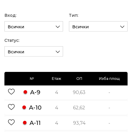
Вход:
Тип:
Всички
Всички
Статус:
Всички
№
Етаж
ОП
Изба площ
А-9
4
90,63
-
А-10
4
62,62
-
А-11
4
93,74
-