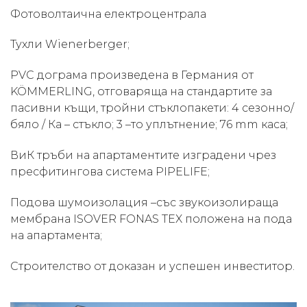
Фотоволтаична електроцентрала
Тухли Wienerberger;
PVC дограма произведена в Германия от
KÖMMERLING, отговаряща на стандартите за
пасивни къщи, тройни стъклопакети: 4 сезонно/
бяло / Ка – стъкло; 3 –то уплътнение; 76 mm каса;
ВиК тръби на апартаментите изградени чрез
пресфитингова система PIPELIFE;
Подова шумоизолация –със звукоизолираща
мембрана ISOVER FONAS TEX положена на пода
на апартамента;
Строителство от доказан и успешен инвеститор.