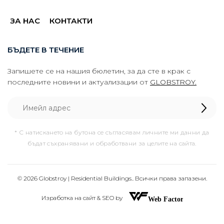
ЗА НАС
КОНТАКТИ
БЪДЕТЕ В ТЕЧЕНИЕ
Запишете се на нашия бюлетин, за да сте в крак с
последните новини и актуализации от
GLOBSTROY.
* С натискането на бутона се съгласявам личните ми данни да
бъдат съхранявани и обработвани за целите на сайта.
© 2026 Globstroy | Residential Buildings.. Всички права запазени.
Изработка на сайт & SEO by