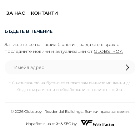
ЗА НАС
КОНТАКТИ
БЪДЕТЕ В ТЕЧЕНИЕ
Запишете се на нашия бюлетин, за да сте в крак с
последните новини и актуализации от
GLOBSTROY.
* С натискането на бутона се съгласявам личните ми данни да
бъдат съхранявани и обработвани за целите на сайта.
© 2026 Globstroy | Residential Buildings.. Всички права запазени.
Изработка на сайт & SEO by