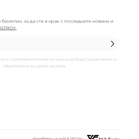
 бюлетин, за да сте в крак с последните новини и
STROY.
она се съгласявам личните ми данни да бъдат съхранявани и
обработвани за целите на сайта.
Изработка на сайт & SEO by