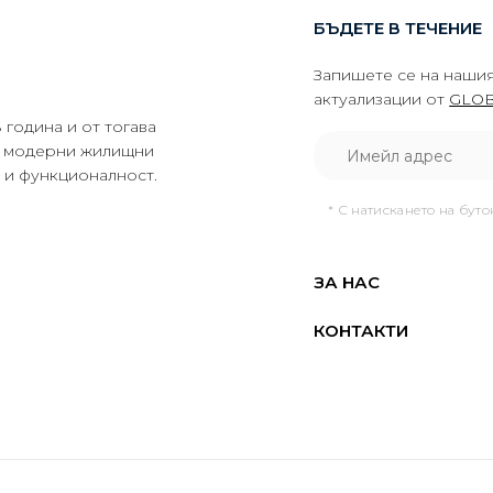
БЪДЕТЕ В ТЕЧЕНИЕ
Запишете се на нашия
актуализации от
GLOB
година и от тогава
да модерни жилищни
о и функционалност.
* С натискането на бут
ЗА НАС
КОНТАКТИ