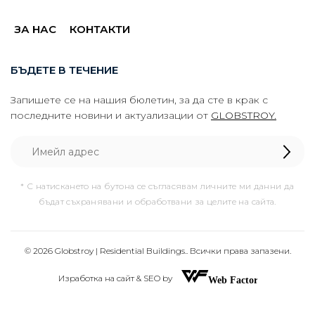
ЗА НАС
КОНТАКТИ
БЪДЕТЕ В ТЕЧЕНИЕ
Запишете се на нашия бюлетин, за да сте в крак с
последните новини и актуализации от
GLOBSTROY.
* С натискането на бутона се съгласявам личните ми данни да
бъдат съхранявани и обработвани за целите на сайта.
© 2026 Globstroy | Residential Buildings.. Всички права запазени.
Изработка на сайт & SEO by