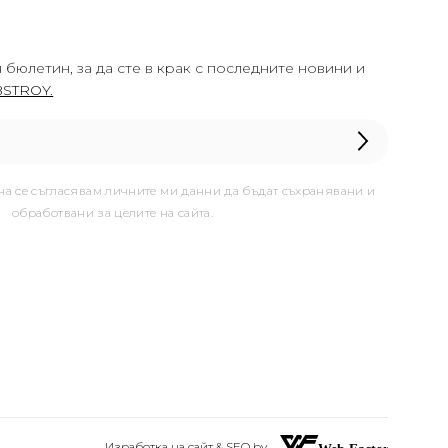
 бюлетин, за да сте в крак с последните новини и
STROY.
она се съгласявам личните ми данни да бъдат съхранявани и
обработвани за целите на сайта.
Изработка на сайт & SEO by