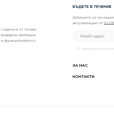
БЪДЕТЕ В ТЕЧЕНИЕ
Запишете се на нашия
актуализации от
GLOB
година и от тогава
да модерни жилищни
о и функционалност.
* С натискането на бут
ЗА НАС
КОНТАКТИ