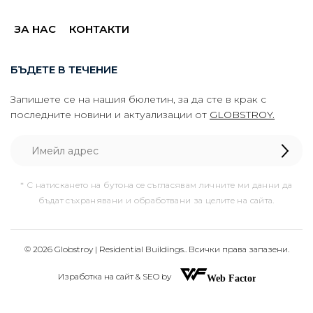
ЗА НАС
КОНТАКТИ
БЪДЕТЕ В ТЕЧЕНИЕ
Запишете се на нашия бюлетин, за да сте в крак с
последните новини и актуализации от
GLOBSTROY.
* С натискането на бутона се съгласявам личните ми данни да
бъдат съхранявани и обработвани за целите на сайта.
© 2026 Globstroy | Residential Buildings.. Всички права запазени.
Изработка на сайт & SEO by