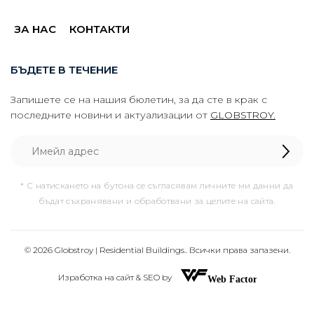
ЗА НАС
КОНТАКТИ
БЪДЕТЕ В ТЕЧЕНИЕ
Запишете се на нашия бюлетин, за да сте в крак с
последните новини и актуализации от
GLOBSTROY.
* С натискането на бутона се съгласявам личните ми данни да
бъдат съхранявани и обработвани за целите на сайта.
© 2026 Globstroy | Residential Buildings.. Всички права запазени.
Изработка на сайт & SEO by