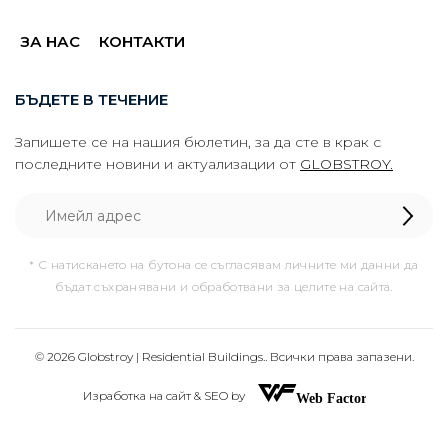
ЗА НАС
КОНТАКТИ
БЪДЕТЕ В ТЕЧЕНИЕ
Запишете се на нашия бюлетин, за да сте в крак с
последните новини и актуализации от
GLOBSTROY.
* С натискането на бутона се съгласявам личните ми данни да
бъдат съхранявани и обработвани за целите на сайта.
© 2026 Globstroy | Residential Buildings.. Всички права запазени.
Изработка на сайт & SEO by