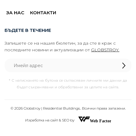
ЗА НАС
КОНТАКТИ
БЪДЕТЕ В ТЕЧЕНИЕ
Запишете се на нашия бюлетин, за да сте в крак с
последните новини и актуализации от
GLOBSTROY.
* С натискането на бутона се съгласявам личните ми данни да
бъдат съхранявани и обработвани за целите на сайта.
© 2026 Globstroy | Residential Buildings.. Всички права запазени.
Изработка на сайт & SEO by