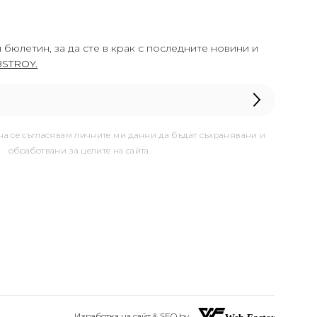
 бюлетин, за да сте в крак с последните новини и
STROY.
она се съгласявам личните ми данни да бъдат съхранявани и
обработвани за целите на сайта.
Изработка на сайт & SEO by