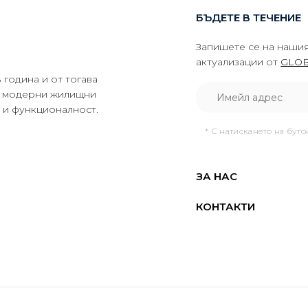
БЪДЕТЕ В ТЕЧЕНИЕ
Запишете се на нашия
актуализации от
GLOB
година и от тогава
да модерни жилищни
о и функционалност.
* С натискането на бут
ЗА НАС
КОНТАКТИ