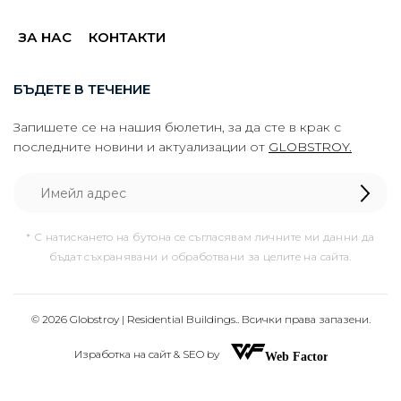
ЗА НАС
КОНТАКТИ
БЪДЕТЕ В ТЕЧЕНИЕ
Запишете се на нашия бюлетин, за да сте в крак с
последните новини и актуализации от
GLOBSTROY.
* С натискането на бутона се съгласявам личните ми данни да
бъдат съхранявани и обработвани за целите на сайта.
© 2026 Globstroy | Residential Buildings.. Всички права запазени.
Изработка на сайт & SEO by