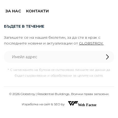
ЗА НАС
КОНТАКТИ
БЪДЕТЕ В ТЕЧЕНИЕ
Запишете се на нашия бюлетин, за да сте в крак с
последните новини и актуализации от
GLOBSTROY.
* С натискането на бутона се съгласявам личните ми данни да
бъдат съхранявани и обработвани за целите на сайта.
© 2026 Globstroy | Residential Buildings.. Всички права запазени.
Изработка на сайт & SEO by