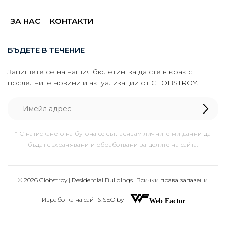
ЗА НАС
КОНТАКТИ
БЪДЕТЕ В ТЕЧЕНИЕ
Запишете се на нашия бюлетин, за да сте в крак с
последните новини и актуализации от
GLOBSTROY.
* С натискането на бутона се съгласявам личните ми данни да
бъдат съхранявани и обработвани за целите на сайта.
© 2026 Globstroy | Residential Buildings.. Всички права запазени.
Изработка на сайт & SEO by