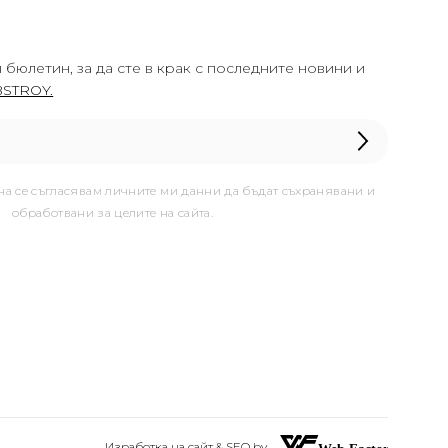
 бюлетин, за да сте в крак с последните новини и
STROY.
она се съгласявам личните ми данни да бъдат съхранявани и
обработвани за целите на сайта.
Изработка на сайт & SEO by