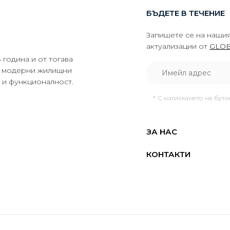
БЪДЕТЕ В ТЕЧЕНИЕ
Запишете се на нашия
актуализации от
GLOB
година и от тогава
да модерни жилищни
о и функционалност.
* С натискането на бут
ЗА НАС
КОНТАКТИ