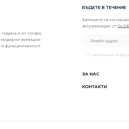
БЪДЕТЕ В ТЕЧЕНИЕ
Запишете се на нашия
актуализации от
GLOB
година и от тогава
да модерни жилищни
о и функционалност.
* С натискането на бут
ЗА НАС
КОНТАКТИ