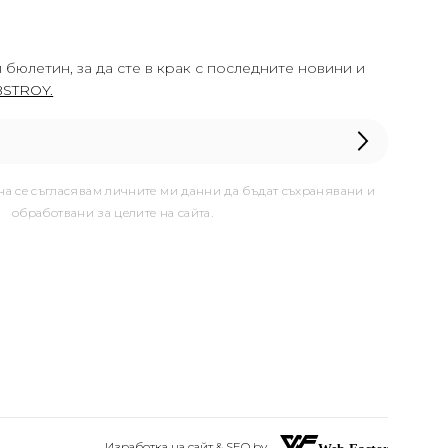
 бюлетин, за да сте в крак с последните новини и
STROY.
она се съгласявам личните ми данни да бъдат съхранявани и
обработвани за целите на сайта.
Изработка на сайт & SEO by