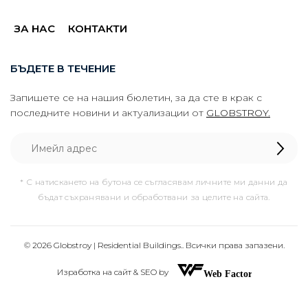
ЗА НАС
КОНТАКТИ
БЪДЕТЕ В ТЕЧЕНИЕ
Запишете се на нашия бюлетин, за да сте в крак с
последните новини и актуализации от
GLOBSTROY.
* С натискането на бутона се съгласявам личните ми данни да
бъдат съхранявани и обработвани за целите на сайта.
© 2026 Globstroy | Residential Buildings.. Всички права запазени.
Изработка на сайт & SEO by