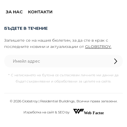
ЗА НАС
КОНТАКТИ
БЪДЕТЕ В ТЕЧЕНИЕ
Запишете се на нашия бюлетин, за да сте в крак с
последните новини и актуализации от
GLOBSTROY.
* С натискането на бутона се съгласявам личните ми данни да
бъдат съхранявани и обработвани за целите на сайта.
© 2026 Globstroy | Residential Buildings.. Всички права запазени.
Изработка на сайт & SEO by