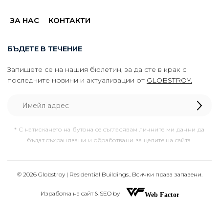
ЗА НАС
КОНТАКТИ
БЪДЕТЕ В ТЕЧЕНИЕ
Запишете се на нашия бюлетин, за да сте в крак с
последните новини и актуализации от
GLOBSTROY.
* С натискането на бутона се съгласявам личните ми данни да
бъдат съхранявани и обработвани за целите на сайта.
© 2026 Globstroy | Residential Buildings.. Всички права запазени.
Изработка на сайт & SEO by