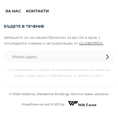
ЗА НАС
КОНТАКТИ
БЪДЕТЕ В ТЕЧЕНИЕ
Запишете се на нашия бюлетин, за да сте в крак с
последните новини и актуализации от
GLOBSTROY.
* С натискането на бутона се съгласявам личните ми данни да
бъдат съхранявани и обработвани за целите на сайта.
© 2026 Globstroy | Residential Buildings.. Всички права запазени.
Изработка на сайт & SEO by