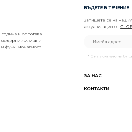
БЪДЕТЕ В ТЕЧЕНИЕ
Запишете се на нашия
актуализации от
GLOB
година и от тогава
да модерни жилищни
о и функционалност.
* С натискането на бут
ЗА НАС
КОНТАКТИ