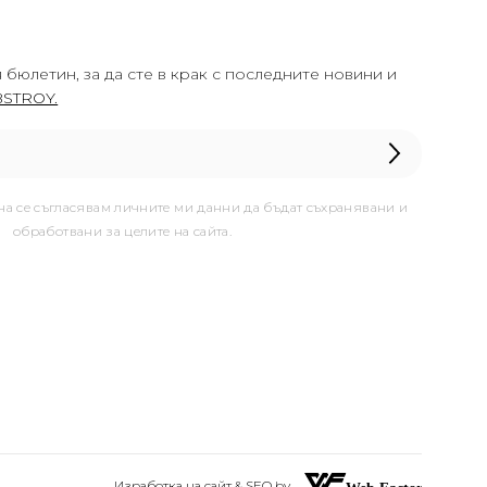
 бюлетин, за да сте в крак с последните новини и
STROY.
она се съгласявам личните ми данни да бъдат съхранявани и
обработвани за целите на сайта.
Изработка на сайт & SEO by