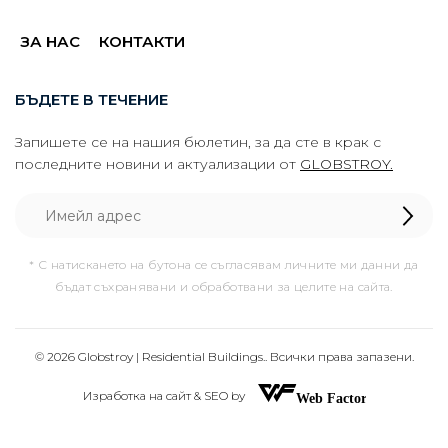
ЗА НАС
КОНТАКТИ
БЪДЕТЕ В ТЕЧЕНИЕ
Запишете се на нашия бюлетин, за да сте в крак с
последните новини и актуализации от
GLOBSTROY.
* С натискането на бутона се съгласявам личните ми данни да
бъдат съхранявани и обработвани за целите на сайта.
© 2026 Globstroy | Residential Buildings.. Всички права запазени.
Изработка на сайт & SEO by