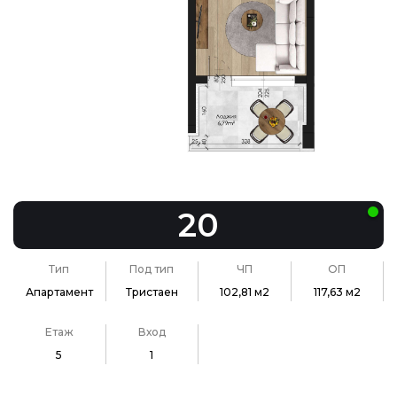
20
Тип
Под тип
ЧП
ОП
Апартамент
Тристаен
102,81 м2
117,63 м2
Етаж
Вход
5
1