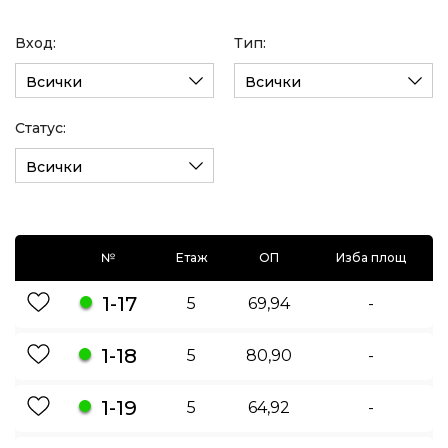
Вход:
Тип:
Всички
Всички
Статус:
Всички
№
Етаж
ОП
Изба площ
1-17
5
69,94
-
1-18
5
80,90
-
1-19
5
64,92
-