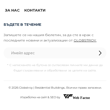
ЗА НАС
КОНТАКТИ
БЪДЕТЕ В ТЕЧЕНИЕ
Запишете се на нашия бюлетин, за да сте в крак с
последните новини и актуализации от
GLOBSTROY.
* С натискането на бутона се съгласявам личните ми данни да
бъдат съхранявани и обработвани за целите на сайта.
© 2026 Globstroy | Residential Buildings.. Всички права запазени.
Изработка на сайт & SEO by