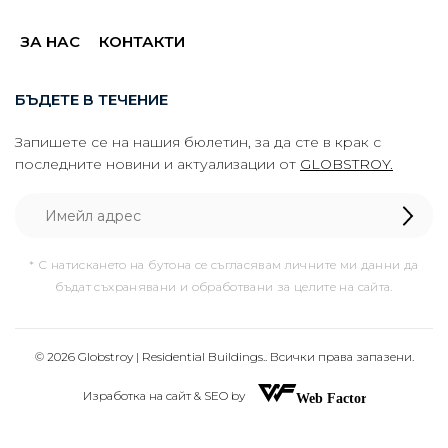
ЗА НАС
КОНТАКТИ
БЪДЕТЕ В ТЕЧЕНИЕ
Запишете се на нашия бюлетин, за да сте в крак с
последните новини и актуализации от
GLOBSTROY.
* С натискането на бутона се съгласявам личните ми данни да
бъдат съхранявани и обработвани за целите на сайта.
© 2026 Globstroy | Residential Buildings.. Всички права запазени.
Изработка на сайт & SEO by