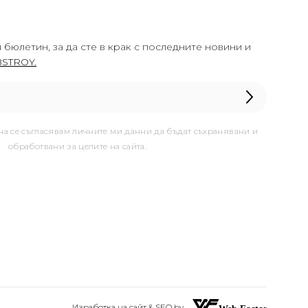
 бюлетин, за да сте в крак с последните новини и
STROY.
она се съгласявам личните ми данни да бъдат съхранявани и
обработвани за целите на сайта.
Изработка на сайт & SEO by