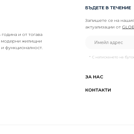
БЪДЕТЕ В ТЕЧЕНИЕ
Запишете се на нашия
актуализации от
GLOB
година и от тогава
да модерни жилищни
о и функционалност.
* С натискането на бут
ЗА НАС
КОНТАКТИ