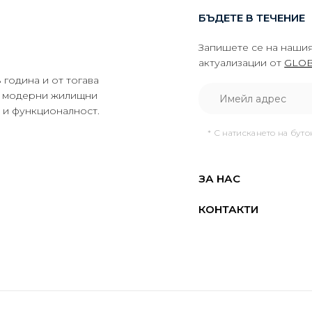
БЪДЕТЕ В ТЕЧЕНИЕ
Запишете се на нашия
актуализации от
GLOB
година и от тогава
да модерни жилищни
о и функционалност.
* С натискането на бут
ЗА НАС
КОНТАКТИ