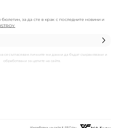
 бюлетин, за да сте в крак с последните новини и
STROY.
она се съгласявам личните ми данни да бъдат съхранявани и
обработвани за целите на сайта.
Изработка на сайт & SEO by