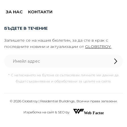
ЗА НАС
КОНТАКТИ
БЪДЕТЕ В ТЕЧЕНИЕ
Запишете се на нашия бюлетин, за да сте в крак с
последните новини и актуализации от
GLOBSTROY.
* С натискането на бутона се съгласявам личните ми данни да
бъдат съхранявани и обработвани за целите на сайта.
© 2026 Globstroy | Residential Buildings.. Всички права запазени.
Изработка на сайт & SEO by