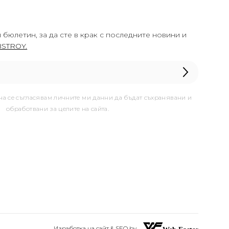
 бюлетин, за да сте в крак с последните новини и
STROY.
она се съгласявам личните ми данни да бъдат съхранявани и
обработвани за целите на сайта.
Изработка на сайт & SEO by