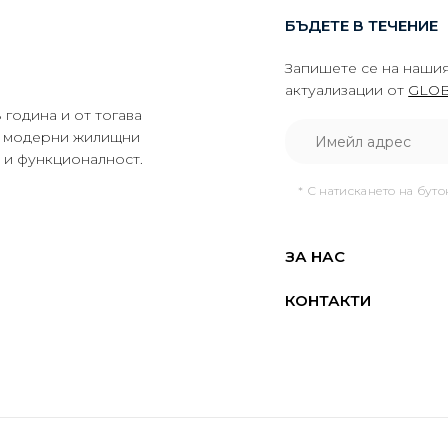
БЪДЕТЕ В ТЕЧЕНИЕ
Запишете се на нашия
актуализации от
GLOB
година и от тогава
да модерни жилищни
о и функционалност.
* С натискането на бут
ЗА НАС
КОНТАКТИ