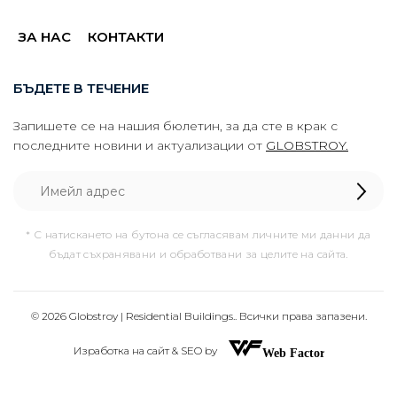
ЗА НАС
КОНТАКТИ
БЪДЕТЕ В ТЕЧЕНИЕ
Запишете се на нашия бюлетин, за да сте в крак с
последните новини и актуализации от
GLOBSTROY.
* С натискането на бутона се съгласявам личните ми данни да
бъдат съхранявани и обработвани за целите на сайта.
© 2026 Globstroy | Residential Buildings.. Всички права запазени.
Изработка на сайт & SEO by