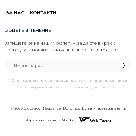
ЗА НАС
КОНТАКТИ
БЪДЕТЕ В ТЕЧЕНИЕ
Запишете се на нашия бюлетин, за да сте в крак с
последните новини и актуализации от
GLOBSTROY.
* С натискането на бутона се съгласявам личните ми данни да
бъдат съхранявани и обработвани за целите на сайта.
© 2026 Globstroy | Residential Buildings.. Всички права запазени.
Изработка на сайт & SEO by