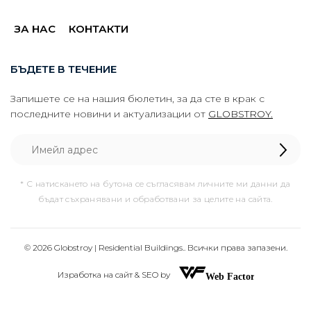
ЗА НАС
КОНТАКТИ
БЪДЕТЕ В ТЕЧЕНИЕ
Запишете се на нашия бюлетин, за да сте в крак с
последните новини и актуализации от
GLOBSTROY.
* С натискането на бутона се съгласявам личните ми данни да
бъдат съхранявани и обработвани за целите на сайта.
© 2026 Globstroy | Residential Buildings.. Всички права запазени.
Изработка на сайт & SEO by