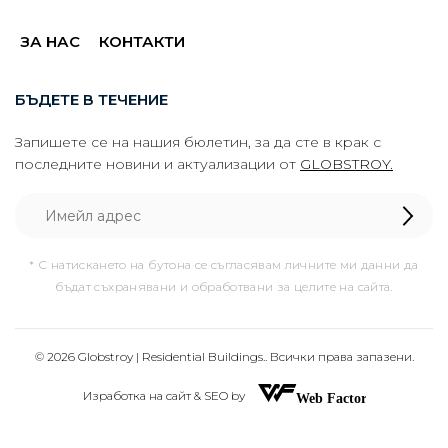
ЗА НАС
КОНТАКТИ
БЪДЕТЕ В ТЕЧЕНИЕ
Запишете се на нашия бюлетин, за да сте в крак с
последните новини и актуализации от
GLOBSTROY.
* С натискането на бутона се съгласявам личните ми данни да
бъдат съхранявани и обработвани за целите на сайта.
© 2026 Globstroy | Residential Buildings.. Всички права запазени.
Изработка на сайт & SEO by