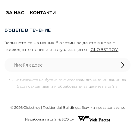
ЗА НАС
КОНТАКТИ
БЪДЕТЕ В ТЕЧЕНИЕ
Запишете се на нашия бюлетин, за да сте в крак с
последните новини и актуализации от
GLOBSTROY.
* С натискането на бутона се съгласявам личните ми данни да
бъдат съхранявани и обработвани за целите на сайта.
© 2026 Globstroy | Residential Buildings.. Всички права запазени.
Изработка на сайт & SEO by