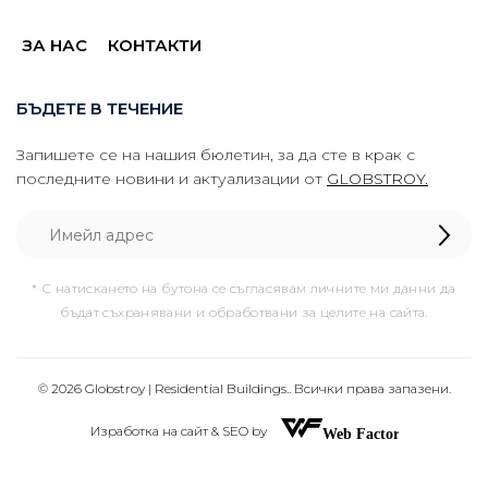
ЗА НАС
КОНТАКТИ
БЪДЕТЕ В ТЕЧЕНИЕ
Запишете се на нашия бюлетин, за да сте в крак с
последните новини и актуализации от
GLOBSTROY.
* С натискането на бутона се съгласявам личните ми данни да
бъдат съхранявани и обработвани за целите на сайта.
© 2026 Globstroy | Residential Buildings.. Всички права запазени.
Изработка на сайт & SEO by