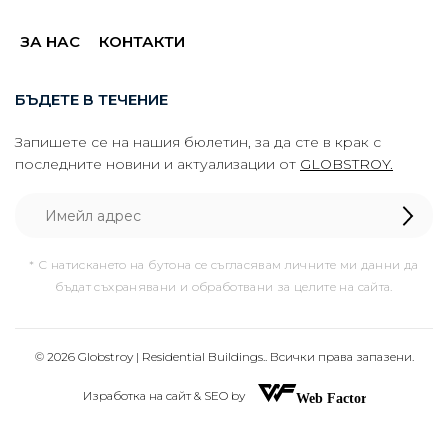
ЗА НАС
КОНТАКТИ
БЪДЕТЕ В ТЕЧЕНИЕ
Запишете се на нашия бюлетин, за да сте в крак с
последните новини и актуализации от
GLOBSTROY.
* С натискането на бутона се съгласявам личните ми данни да
бъдат съхранявани и обработвани за целите на сайта.
© 2026 Globstroy | Residential Buildings.. Всички права запазени.
Изработка на сайт & SEO by