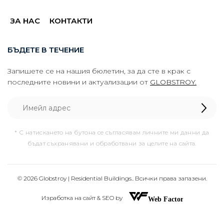
ЗА НАС
КОНТАКТИ
БЪДЕТЕ В ТЕЧЕНИЕ
Запишете се на нашия бюлетин, за да сте в крак с
последните новини и актуализации от
GLOBSTROY.
* С натискането на бутона се съгласявам личните ми данни да
бъдат съхранявани и обработвани за целите на сайта.
© 2026 Globstroy | Residential Buildings.. Всички права запазени.
Изработка на сайт & SEO by