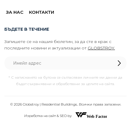
ЗА НАС
КОНТАКТИ
БЪДЕТЕ В ТЕЧЕНИЕ
Запишете се на нашия бюлетин, за да сте в крак с
последните новини и актуализации от
GLOBSTROY.
* С натискането на бутона се съгласявам личните ми данни да
бъдат съхранявани и обработвани за целите на сайта.
© 2026 Globstroy | Residential Buildings.. Всички права запазени.
Изработка на сайт & SEO by