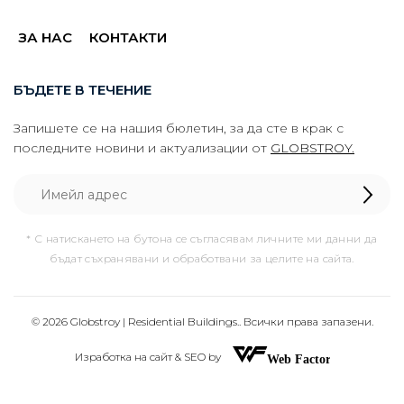
ЗА НАС
КОНТАКТИ
БЪДЕТЕ В ТЕЧЕНИЕ
Запишете се на нашия бюлетин, за да сте в крак с
последните новини и актуализации от
GLOBSTROY.
* С натискането на бутона се съгласявам личните ми данни да
бъдат съхранявани и обработвани за целите на сайта.
© 2026 Globstroy | Residential Buildings.. Всички права запазени.
Изработка на сайт & SEO by