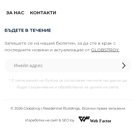
ЗА НАС
КОНТАКТИ
БЪДЕТЕ В ТЕЧЕНИЕ
Запишете се на нашия бюлетин, за да сте в крак с
последните новини и актуализации от
GLOBSTROY.
* С натискането на бутона се съгласявам личните ми данни да
бъдат съхранявани и обработвани за целите на сайта.
© 2026 Globstroy | Residential Buildings.. Всички права запазени.
Изработка на сайт & SEO by