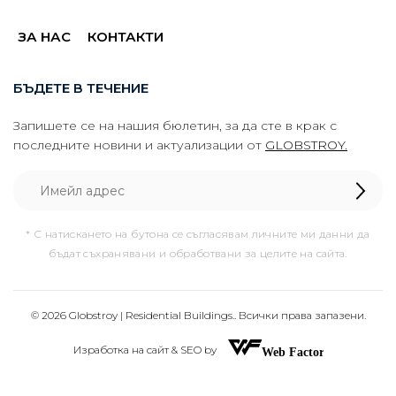
ЗА НАС
КОНТАКТИ
БЪДЕТЕ В ТЕЧЕНИЕ
Запишете се на нашия бюлетин, за да сте в крак с
последните новини и актуализации от
GLOBSTROY.
* С натискането на бутона се съгласявам личните ми данни да
бъдат съхранявани и обработвани за целите на сайта.
© 2026 Globstroy | Residential Buildings.. Всички права запазени.
Изработка на сайт & SEO by