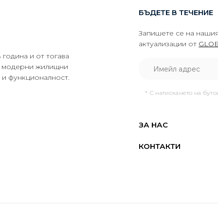
БЪДЕТЕ В ТЕЧЕНИЕ
Запишете се на нашия
актуализации от
GLOB
година и от тогава
да модерни жилищни
о и функционалност.
* С натискането на бут
ЗА НАС
КОНТАКТИ