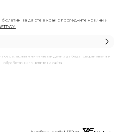
 бюлетин, за да сте в крак с последните новини и
STROY.
она се съгласявам личните ми данни да бъдат съхранявани и
обработвани за целите на сайта.
Изработка на сайт & SEO by